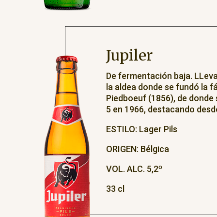
Jupiler
De fermentación baja. LLev
la aldea donde se fundó la f
Piedboeuf (1856), de donde s
5 en 1966, destacando desd
ESTILO: Lager Pils
ORIGEN: Bélgica
VOL. ALC. 5,2º
33 cl