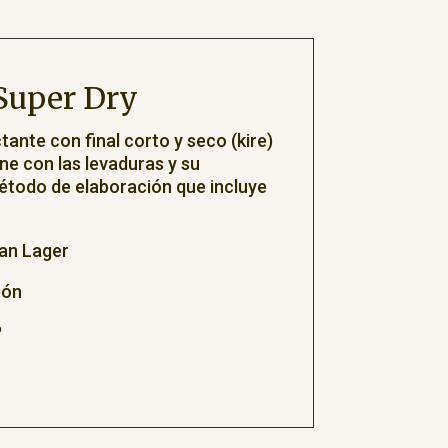
Super Dry
ante con final corto y seco (kire)
ne con las levaduras y su
método de elaboración que incluye
an Lager
pón
º