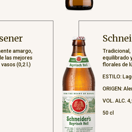
sener
Schnei
mente amargo,
Tradicional,
de las mejores
equilibrado
vasos (0,2 l.)
florales de 
ESTILO: Lage
ORIGEN: Al
VOL. ALC. 4,
50 cl