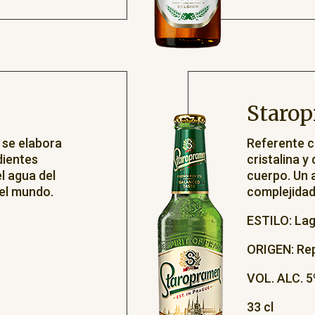
Staro
, se elabora
Referente c
dientes
cristalina 
el agua del
cuerpo. Un 
 el mundo.
complejidad
ESTILO: Lag
ORIGEN: Re
VOL. ALC. 5
33 cl