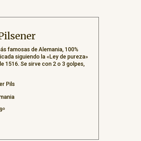
Pilsener
más famosas de Alemania, 100%
ricada siguiendo la «Ley de pureza»
e 1516. Se sirve con 2 o 3 golpes,
r Pils
emania
9º