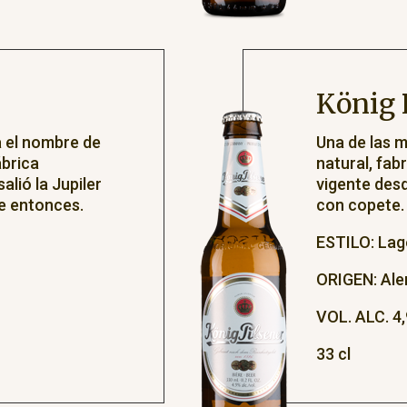
König 
a el nombre de
Una de las 
ábrica
natural, fab
alió la Jupiler
vigente desd
e entonces.
con copete.
ESTILO: Lage
ORIGEN: Al
VOL. ALC. 4,
33 cl