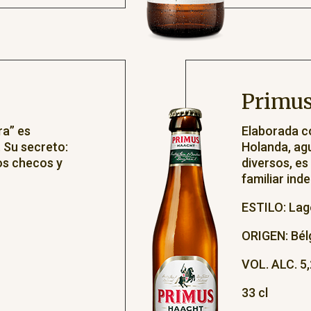
Primus
ra” es
Elaborada co
 Su secreto:
Holanda, agu
os checos y
diversos, es
familiar ind
ESTILO: Lage
ORIGEN: Bél
VOL. ALC. 5,
33 cl