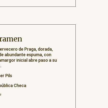
pramen
ervecero de Praga, dorada,
y de abundante espuma, con
amargor inicial abre paso a su
.
er Pils
pública Checa
º