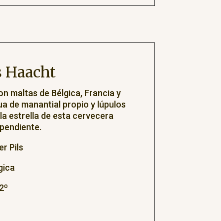
 Haacht
n maltas de Bélgica, Francia y
a de manantial propio y lúpulos
 la estrella de esta cervecera
ependiente.
r Pils
gica
2º